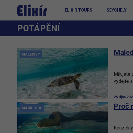
ELIXÍR TOURS
SEYCHELY
POTÁPĚNÍ
Maled
MALEDIVY
Milujete 
vydejte s
25 října 20
Proč 
MAURICIUS
Kouzelný