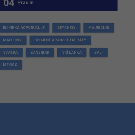
Praslin
ELIXÍRKA DOPORUČUJE
SEYCHELY
MAURICIUS
MALEDIVY
SPOJENÉ ARABSKÉ EMIRÁTY
SVATBA
ZANZIBAR
SRÍ LANKA
BALI
MEXICO