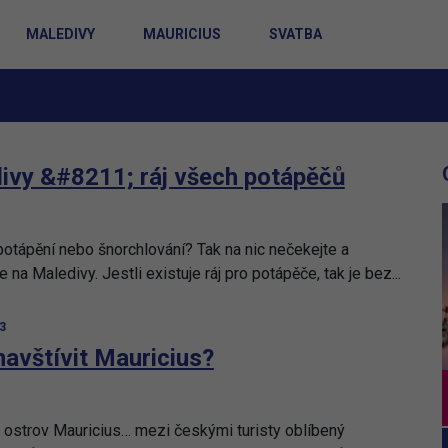
MALEDIVY
MAURICIUS
SVATBA
ivy &#8211; ráj všech potápěčů
potápění nebo šnorchlování? Tak na nic nečekejte a
e na Maledivy. Jestli existuje ráj pro potápěče, tak je bez...
23
navštívit Mauricius?
 ostrov Mauricius… mezi českými turisty oblíbený