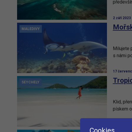
předevší
2 září 2023
Mořsk
MALEDIVY
Milujete
s námi po
17 červenc
Tropi
SEYCHELY
Klid, pře
pískem ob
24 května 
Cookies