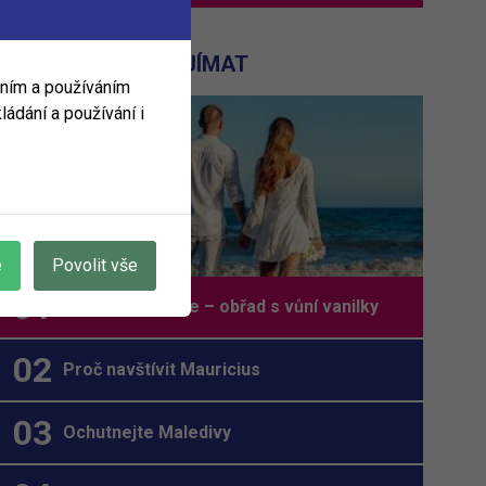
MOHLO BY VÁS ZAJÍMAT
áním a používáním
ládání a používání i
e
Povolit vše
Svatba v exotice – obřad s vůní vanilky
Proč navštívit Mauricius
Ochutnejte Maledivy