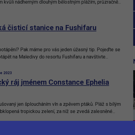
m kvůli nádherným dlouhým bělostným plážím, průzračně...
á čisticí stanice na Fushifaru
 potápění? Pak máme pro vás jeden úžasný tip. Pojeďte se
tápět na Maledivy do resortu Fushifaru a navštivte...
e 2023
cký ráj jménem Constance Ephelia
rušovaný jen šploucháním vln a zpěvem ptáků. Pláž s bílým
klopená tropickou zelení, za níž se zvedá zalesněné...
2023