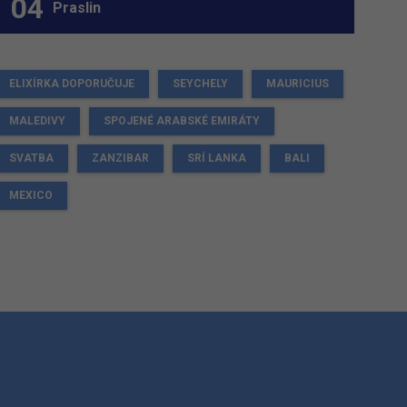
Praslin
ELIXÍRKA DOPORUČUJE
SEYCHELY
MAURICIUS
MALEDIVY
SPOJENÉ ARABSKÉ EMIRÁTY
SVATBA
ZANZIBAR
SRÍ LANKA
BALI
MEXICO