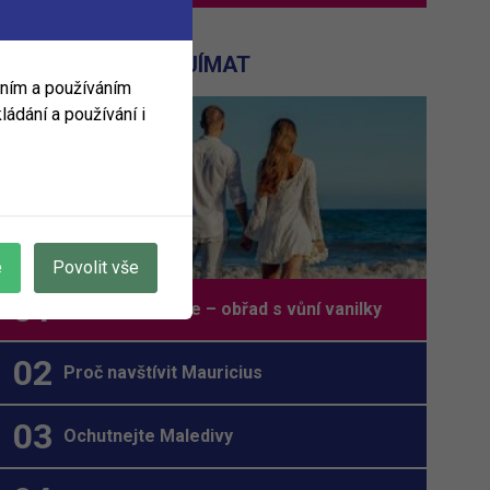
MOHLO BY VÁS ZAJÍMAT
áním a používáním
ládání a používání i
e
Povolit vše
Svatba v exotice – obřad s vůní vanilky
Proč navštívit Mauricius
Ochutnejte Maledivy