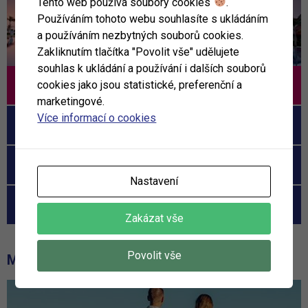
Tento web používá soubory cookies
.
Používáním tohoto webu souhlasíte s ukládáním
a používáním nezbytných souborů cookies.
Zakliknutím tlačítka "Povolit vše" udělujete
souhlas k ukládání a používání i dalších souborů
cookies jako jsou statistické, preferenční a
Tamassa
marketingové.
Více informací o cookies
Constance Ephelia
Royal Island Resort
Nastavení
Hotel Patatran Village
Zakázat vše
Povolit vše
MOHLO BY VÁS ZAJÍMAT