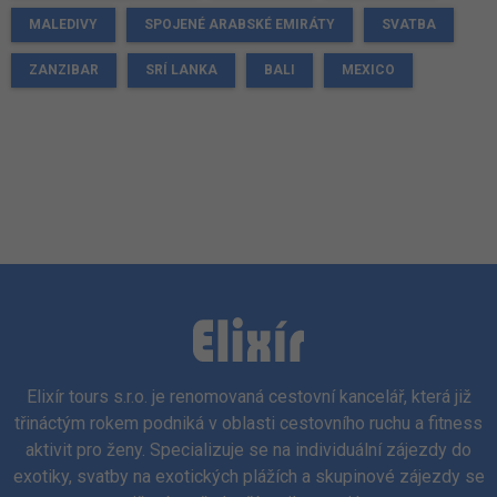
MALEDIVY
SPOJENÉ ARABSKÉ EMIRÁTY
SVATBA
ZANZIBAR
SRÍ LANKA
BALI
MEXICO
Elixír tours s.r.o. je renomovaná cestovní kancelář, která již
třináctým rokem podniká v oblasti cestovního ruchu a fitness
aktivit pro ženy. Specializuje se na individuální zájezdy do
exotiky, svatby na exotických plážích a skupinové zájezdy se