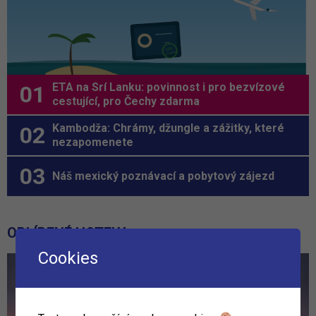
ETA na Srí Lanku: povinnost i pro bezvízové
cestující, pro Čechy zdarma
Kambodža: Chrámy, džungle a zážitky, které
nezapomenete
Náš mexický poznávací a pobytový zájezd
OBLÍBENÉ HOTELY
Cookies