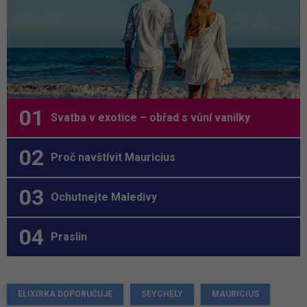
Svatba v exotice – obřad s vůní vanilky
Proč navštívit Mauricius
Ochutnejte Maledivy
Praslin
ELIXÍRKA DOPORUČUJE
SEYCHELY
MAURICIUS