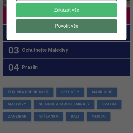
Zakázat vše
Svatba v exotice – obřad s vůní vanilky
Povolit vše
Proč navštívit Mauricius
Ochutnejte Maledivy
Praslin
ELIXÍRKA DOPORUČUJE
SEYCHELY
MAURICIUS
MALEDIVY
SPOJENÉ ARABSKÉ EMIRÁTY
SVATBA
ZANZIBAR
SRÍ LANKA
BALI
MEXICO