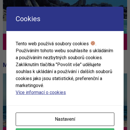
Cookies
Nejlepší TOP nabídka
Tento web používá soubory cookies
.
Používáním tohoto webu souhlasíte s ukládáním
a používáním nezbytných souborů cookies.
MOHLO BY VÁS ZAJÍMAT
Zakliknutím tlačítka "Povolit vše" udělujete
souhlas k ukládání a používání i dalších souborů
cookies jako jsou statistické, preferenční a
marketingové.
Více informací o cookies
Nastavení