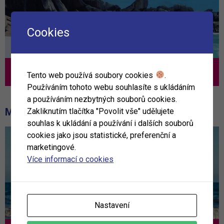
Cookies
Nejlepší TOP nabídka
Tento web používá soubory cookies
.
Používáním tohoto webu souhlasíte s ukládáním
a používáním nezbytných souborů cookies.
MOHLO BY VÁS ZAJÍMAT
Zakliknutím tlačítka "Povolit vše" udělujete
souhlas k ukládání a používání i dalších souborů
cookies jako jsou statistické, preferenční a
marketingové.
Více informací o cookies
Nastavení