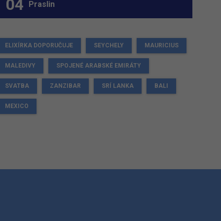
Praslin
ELIXÍRKA DOPORUČUJE
SEYCHELY
MAURICIUS
MALEDIVY
SPOJENÉ ARABSKÉ EMIRÁTY
SVATBA
ZANZIBAR
SRÍ LANKA
BALI
MEXICO