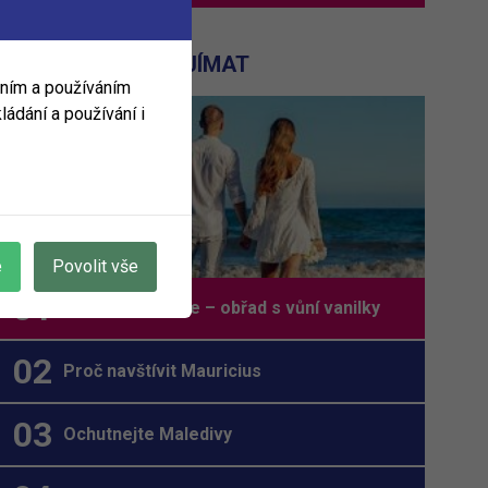
MOHLO BY VÁS ZAJÍMAT
áním a používáním
ládání a používání i
e
Povolit vše
Svatba v exotice – obřad s vůní vanilky
Proč navštívit Mauricius
Ochutnejte Maledivy