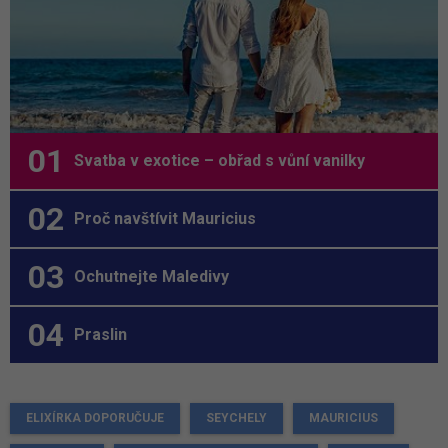
Svatba v exotice – obřad s vůní vanilky
Proč navštívit Mauricius
Ochutnejte Maledivy
Praslin
ELIXÍRKA DOPORUČUJE
SEYCHELY
MAURICIUS