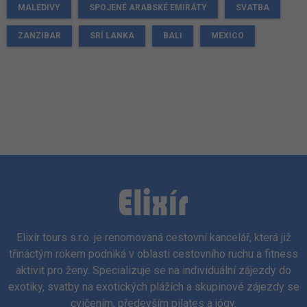
MALEDIVY
SPOJENÉ ARABSKÉ EMIRÁTY
SVATBA
ZANZIBAR
SRÍ LANKA
BALI
MEXICO
Elixír tours s.r.o. je renomovaná cestovní kancelář, která již
třináctým rokem podniká v oblasti cestovního ruchu a fitness
aktivit pro ženy. Specializuje se na individuální zájezdy do
exotiky, svatby na exotických plážích a skupinové zájezdy se
cvičením, především pilates a jógy.