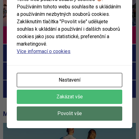
Používáním tohoto webu souhlasíte s ukládáním
a používáním nezbytných souborů cookies.
Zakliknutím tlačítka "Povolit vše" udělujete
souhlas k ukládání a používání i dalších souborů
Tamassa
cookies jako jsou statistické, preferenční a
marketingové.
Více informací o cookies
Constance Ephelia
Royal Island Resort
Nastavení
Hotel Patatran Village
Zakázat vše
MOHLO BY VÁS ZAJÍMAT
Povolit vše