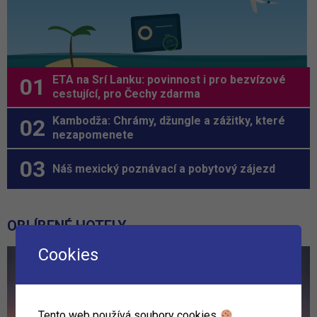
ETA na Srí Lanku: povinnost i pro bezvízové
cestující, pro Čechy zdarma
Kambodža: Chrámy, džungle a zážitky, které
nezapomenete
Náš mexický poznávací a pobytový zájezd
OBLÍBENÉ HOTELY
Cookies
Tento web používá soubory cookies
.