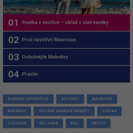
Svatba v exotice – obřad s vůní vanilky
Proč navštívit Mauricius
Ochutnejte Maledivy
Praslin
ELIXÍRKA DOPORUČUJE
SEYCHELY
MAURICIUS
MALEDIVY
SPOJENÉ ARABSKÉ EMIRÁTY
SVATBA
ZANZIBAR
SRÍ LANKA
BALI
MEXICO