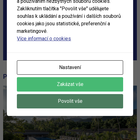
a používáním nezbytných souborů cookies.
ODBĚR NOVINEK
Zakliknutím tlačítka "Povolit vše" udělujete
souhlas k ukládání a používání i dalších souborů
Dostávejte od nás exkluzivní slevy, nabídky ubytování a
cookies jako jsou statistické, preferenční a
cestovatelské tipy.
marketingové.
*
Souhlasím s
podmínkami newsletteru
Více informací o cookies
OK
Nastavení
PODOBNÉ ČLÁNKY
Zakázat vše
Povolit vše