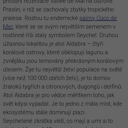
přírodní rezervace Vallée de Mai na ostrově
Praslin, v níž se zachovaly zbytky tropického
pralesa. Rostou tu endemické
palmy Coco de
Mer
, které se se svým největším semenem v
rostlinné říši staly symbolem Seychel. Druhou
úžasnou lokalitou je atol Aldabra – čtyři
korálové ostrovy, které obklopují lagunu a
zvnějšku jsou lemovány překrásným korálovým
útesem. Žije tu největší želví populace na světě
(více než 100 000 obřích želv), je to domov
žraloků tygřích a citronových, dugongů i delfínů.
Atol Aldabra je pro vědce měřítkem toho, jak
svět kdysi vypadal. Je to jedno z mála míst, kde
ekosystému stále dominují plazi.
Seychelané zkrátka vědí, co mají a umí si to