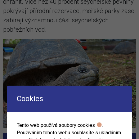
chránit. Více než 40 procent seychelské pevniny
pokrývají přírodní rezervace, mořské parky zase
zabírají významnou část seychelských
pobřežních vod.
Cookies
Tento web používá soubory cookies
.
Používáním tohoto webu souhlasíte s ukládáním