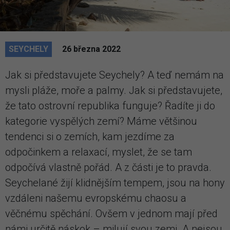
SEYCHELY
26 března 2022
Jak si představujete Seychely? A teď nemám na
mysli pláže, moře a palmy. Jak si představujete,
že tato ostrovní republika funguje? Řadíte ji do
kategorie vyspělých zemí? Máme většinou
tendenci si o zemích, kam jezdíme za
odpočinkem a relaxací, myslet, že se tam
odpočívá vlastně pořád. A z části je to pravda.
Seychelané žijí klidnějším tempem, jsou na hony
vzdáleni našemu evropskému chaosu a
věčnému spěchání. Ovšem v jednom mají před
námi určitě náskok – milují svou zemi. A nejsou