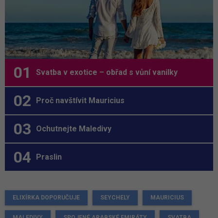
Svatba v exotice – obřad s vůní vanilky
Proč navštívit Mauricius
Ochutnejte Maledivy
Praslin
ELIXÍRKA DOPORUČUJE
SEYCHELY
MAURICIUS
MALEDIVY
SPOJENÉ ARABSKÉ EMIRÁTY
SVATBA