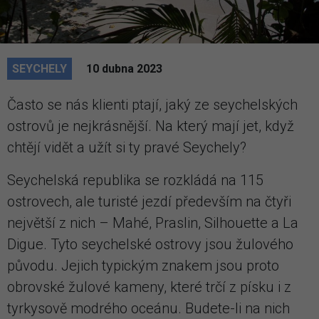
SEYCHELY
10 dubna 2023
Často se nás klienti ptají, jaký ze seychelských
ostrovů je nejkrásnější. Na který mají jet, když
chtějí vidět a užít si ty pravé Seychely?
Seychelská republika se rozkládá na 115
ostrovech, ale turisté jezdí především na čtyři
největší z nich – Mahé, Praslin, Silhouette a La
Digue. Tyto seychelské ostrovy jsou žulového
původu. Jejich typickým znakem jsou proto
obrovské žulové kameny, které trčí z písku i z
tyrkysově modrého oceánu. Budete-li na nich