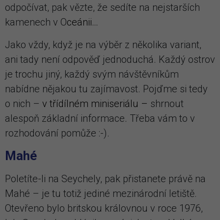
odpočívat, pak vězte, že sedíte na nejstarších
kamenech v O
ceánii…
Jako vždy, když je na výběr z několika variant,
ani tady není odpověď jednoduchá. Každý ostrov
je trochu jiný, každý svým návštěvníkům
nabídne nějakou tu zajímavost. Pojďme si tedy
o nich –
v třídílném miniseriálu –
shrnout
alespoň základní informace
.
Třeba vám to v
rozhodování pomůže :-).
Mahé
Poletíte-li na Seychely, pak přistanete právě na
Mahé – je tu totiž jediné mezinárodní letiště.
Otevřeno bylo britskou královnou v roce 1976,