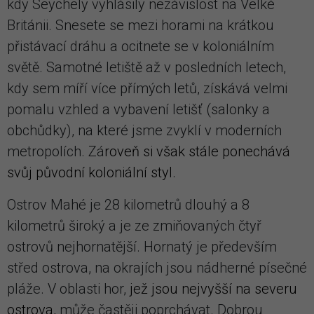
kdy Seychely vyhlásily nezávislost na Velké
Británii. Snesete se mezi horami na krátkou
přistávací dráhu a ocitnete se v koloniálním
světě. Samotné letiště až v posledních letech,
kdy sem míří více přímých letů, získává velmi
pomalu vzhled a vybavení letišť (salonky a
obchůdky), na které jsme zvyklí v moderních
metropolích. Zá
roveň si však stále ponechává
svůj původní koloniální styl.
Ostrov Mahé je 28 kilometrů dlouhý a 8
kilometrů široký a je ze zmiňovaných čtyř
ostrovů nejhornatější. Hornatý je především
střed ostrova, na okrajích jsou nádherné písečné
pláže. V oblasti hor,
jež jsou nejvyšší na severu
ostrova,
může častěji poprchávat. Dobrou