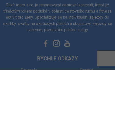
Elixír tours s.r.o. je renomovaná cestovní kancelář, která již
třináctým rokem podniká v oblasti cestovního ruchu a fitness
aktivit pro ženy. Specializuje se na individuální zájezdy do
exotiky, svatby na exotických plážích a skupinové zájezdy se
cvičením, především pilates a jógy.
RYCHLÉ ODKAZY
Seychely
Kontakt
Maledivy
O nás
Mauricius
E-book
Svatba
Osobní údaje
Bali
Nastavení Cookies
Omán
Elixírka doporučuje