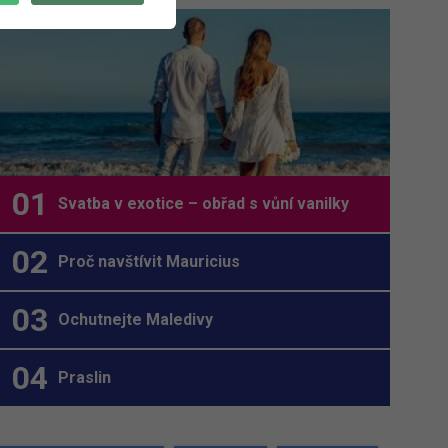
Svatba v exotice – obřad s vůní vanilky
Proč navštívit Mauricius
Ochutnejte Maledivy
Praslin