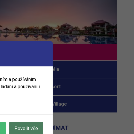
Tamassa
Constance Ephelia
áním a používáním
ládání a používání i
Royal Island Resort
Hotel Patatran Village
MOHLO BY VÁS ZAJÍMAT
e
Povolit vše