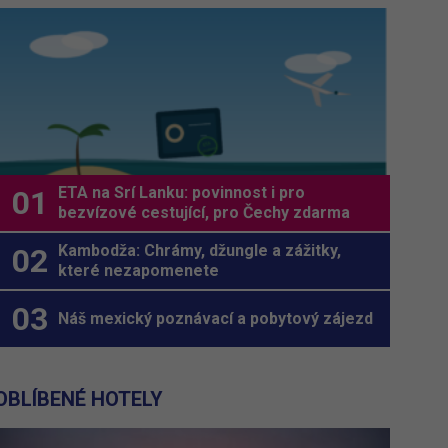
ETA na Srí Lanku: povinnost i pro
bezvízové cestující, pro Čechy zdarma
Kambodža: Chrámy, džungle a zážitky,
které nezapomenete
Náš mexický poznávací a pobytový zájezd
OBLÍBENÉ HOTELY