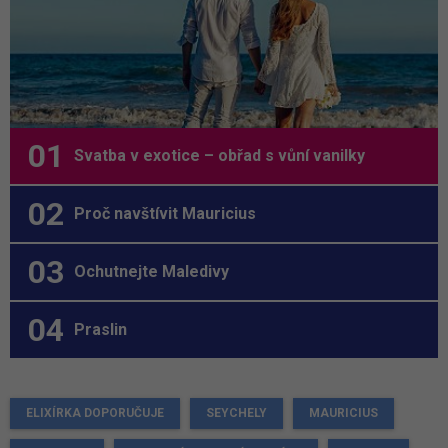
Svatba v exotice – obřad s vůní vanilky
Proč navštívit Mauricius
Ochutnejte Maledivy
Praslin
ELIXÍRKA DOPORUČUJE
SEYCHELY
MAURICIUS