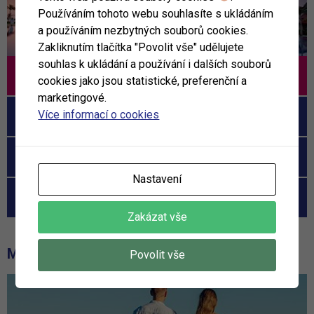
Používáním tohoto webu souhlasíte s ukládáním
a používáním nezbytných souborů cookies.
Zakliknutím tlačítka "Povolit vše" udělujete
souhlas k ukládání a používání i dalších souborů
Tamassa
cookies jako jsou statistické, preferenční a
marketingové.
Více informací o cookies
Constance Ephelia
Royal Island Resort
Nastavení
Hotel Patatran Village
Zakázat vše
MOHLO BY VÁS ZAJÍMAT
Povolit vše