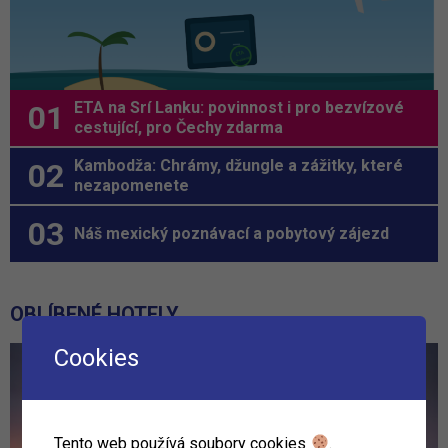
ETA na Srí Lanku: povinnost i pro bezvízové
cestující, pro Čechy zdarma
Kambodža: Chrámy, džungle a zážitky, které
nezapomenete
Náš mexický poznávací a pobytový zájezd
OBLÍBENÉ HOTELY
Cookies
Tento web používá soubory cookies
.