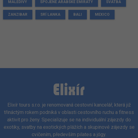
MALEDIVY
SPOJENÉ ARABSKÉ EMIRÁTY
SVATBA
ZANZIBAR
SRÍ LANKA
BALI
MEXICO
Elixír tours s.r.o. je renomovaná cestovní kancelář, která již
třináctým rokem podniká v oblasti cestovního ruchu a fitness
aktivit pro ženy. Specializuje se na individuální zájezdy do
exotiky, svatby na exotických plážích a skupinové zájezdy se
cvičením, především pilates a jógy.