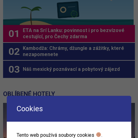
ETA na Srí Lanku: povinnost i pro bezvízové
cestující, pro Čechy zdarma
Kambodža: Chrámy, džungle a zážitky, které
nezapomenete
Náš mexický poznávací a pobytový zájezd
OBLÍBENÉ HOTELY
Cookies
Tento web používá soubory cookies
.