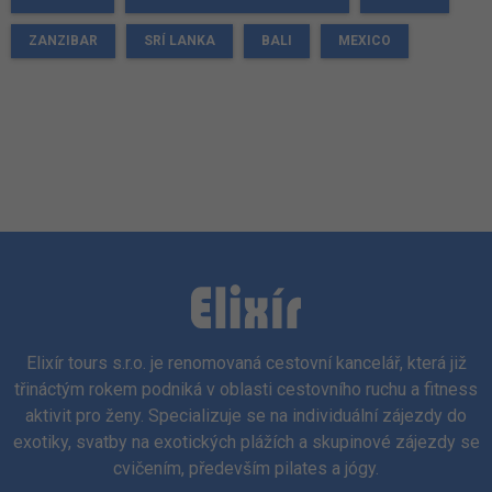
ZANZIBAR
SRÍ LANKA
BALI
MEXICO
Elixír tours s.r.o. je renomovaná cestovní kancelář, která již
třináctým rokem podniká v oblasti cestovního ruchu a fitness
aktivit pro ženy. Specializuje se na individuální zájezdy do
exotiky, svatby na exotických plážích a skupinové zájezdy se
cvičením, především pilates a jógy.