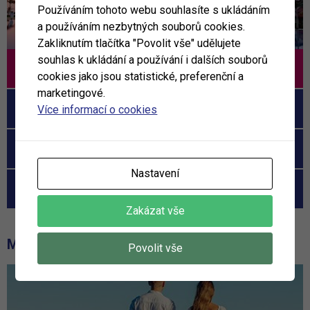
Používáním tohoto webu souhlasíte s ukládáním
a používáním nezbytných souborů cookies.
Zakliknutím tlačítka "Povolit vše" udělujete
souhlas k ukládání a používání i dalších souborů
Tamassa
cookies jako jsou statistické, preferenční a
marketingové.
Constance Ephelia
Více informací o cookies
Royal Island Resort
Nastavení
Hotel Patatran Village
Zakázat vše
MOHLO BY VÁS ZAJÍMAT
Povolit vše