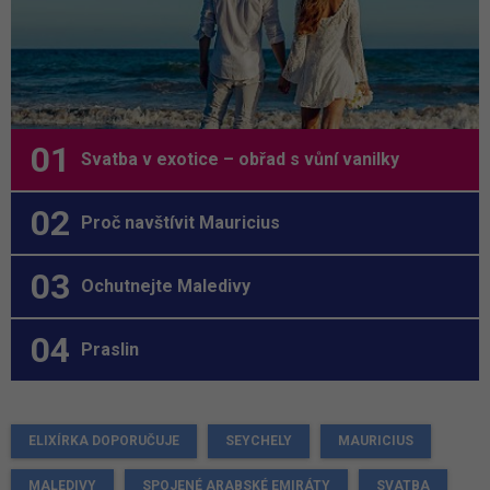
Svatba v exotice – obřad s vůní vanilky
Proč navštívit Mauricius
Ochutnejte Maledivy
Praslin
ELIXÍRKA DOPORUČUJE
SEYCHELY
MAURICIUS
MALEDIVY
SPOJENÉ ARABSKÉ EMIRÁTY
SVATBA