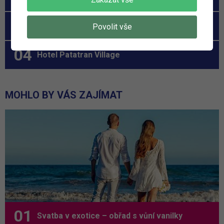
Royal Island Resort
Povolit vše
Hotel Patatran Village
MOHLO BY VÁS ZAJÍMAT
Svatba v exotice – obřad s vůní vanilky