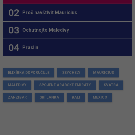
Proč navštívit Mauricius
Ochutnejte Maledivy
Praslin
ELIXÍRKA DOPORUČUJE
SEYCHELY
MAURICIUS
MALEDIVY
SPOJENÉ ARABSKÉ EMIRÁTY
SVATBA
ZANZIBAR
SRÍ LANKA
BALI
MEXICO