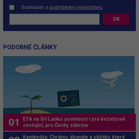
*
Souhlasím s
podmínkami newsletteru
OK
PODOBNÉ ČLÁNKY
ETA na Srí Lanku: povinnost i pro bezvízové
cestující, pro Čechy zdarma
Kambodža: Chrámy, džungle a zážitky, které