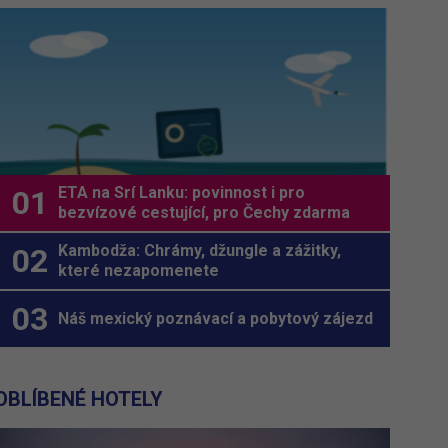
ETA na Srí Lanku: povinnost i pro
bezvízové cestující, pro Čechy zdarma
Kambodža: Chrámy, džungle a zážitky,
které nezapomenete
Náš mexický poznávací a pobytový zájezd
OBLÍBENÉ HOTELY