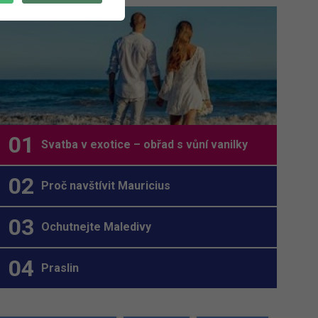
Svatba v exotice – obřad s vůní vanilky
Proč navštívit Mauricius
Ochutnejte Maledivy
Praslin