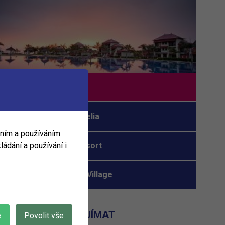
Tamassa
Constance Ephelia
áním a používáním
ládání a používání i
Royal Island Resort
Hotel Patatran Village
MOHLO BY VÁS ZAJÍMAT
e
Povolit vše