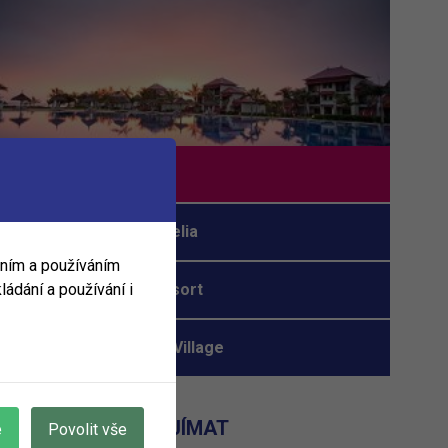
Tamassa
Constance Ephelia
áním a používáním
ládání a používání i
Royal Island Resort
Hotel Patatran Village
MOHLO BY VÁS ZAJÍMAT
e
Povolit vše