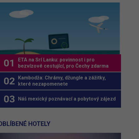
ETA na Srí Lanku: povinnost i pro
bezvízové cestující, pro Čechy zdarma
Kambodža: Chrámy, džungle a zážitky,
které nezapomenete
Náš mexický poznávací a pobytový zájezd
OBLÍBENÉ HOTELY