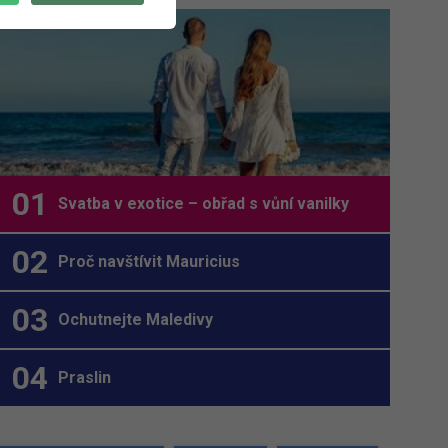
Svatba v exotice – obřad s vůní vanilky
Proč navštívit Mauricius
Ochutnejte Maledivy
Praslin