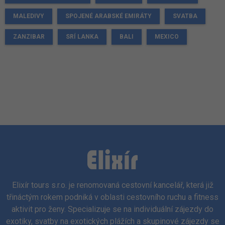
MALEDIVY
SPOJENÉ ARABSKÉ EMIRÁTY
SVATBA
ZANZIBAR
SRÍ LANKA
BALI
MEXICO
Elixír tours s.r.o. je renomovaná cestovní kancelář, která již
třináctým rokem podniká v oblasti cestovního ruchu a fitness
aktivit pro ženy. Specializuje se na individuální zájezdy do
exotiky, svatby na exotických plážích a skupinové zájezdy se