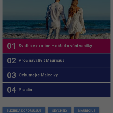
Svatba v exotice – obřad s vůní vanilky
Proč navštívit Mauricius
Ochutnejte Maledivy
Praslin
ELIXÍRKA DOPORUČUJE
SEYCHELY
MAURICIUS