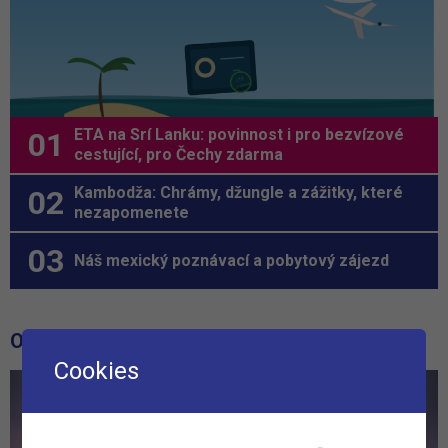
ETA na Srí Lanku: povinnost i pro bezvízové
cestující, pro Čechy zdarma
Kambodža: Chrámy, džungle a zážitky, které
nezapomenete
Náš mexický poznávací a pobytový zájezd
OBLÍBENÉ HOTELY
Cookies