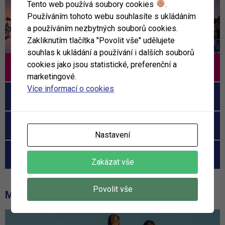
Tento web používá soubory cookies
.
Používáním tohoto webu souhlasíte s ukládáním
a používáním nezbytných souborů cookies.
Zakliknutím tlačítka "Povolit vše" udělujete
souhlas k ukládání a používání i dalších souborů
cookies jako jsou statistické, preferenční a
Tamassa
marketingové.
Více informací o cookies
Constance Ephelia
Royal Island Resort
Nastavení
Hotel Patatran Village
Zakázat vše
Povolit vše
MOHLO BY VÁS ZAJÍMAT